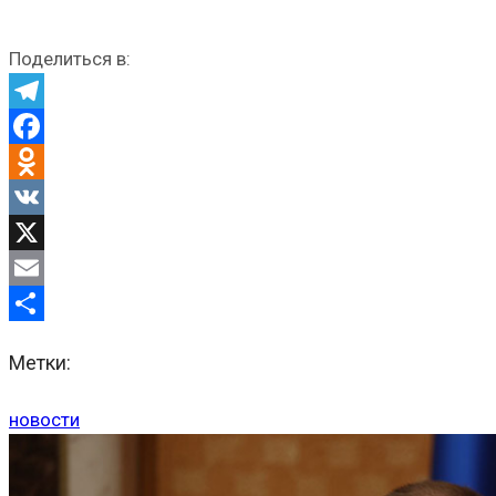
Поделиться в:
Telegram
Facebook
Odnoklassniki
VK
X
Email
Отправить
Метки:
новости