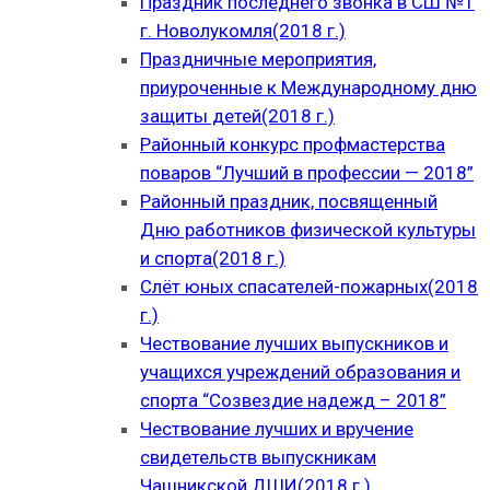
Праздник последнего звонка в СШ №1
г. Новолукомля(2018 г.)
Праздничные мероприятия,
приуроченные к Международному дню
защиты детей(2018 г.)
Районный конкурс профмастерства
поваров “Лучший в профессии — 2018”
Районный праздник, посвященный
Дню работников физической культуры
и спорта(2018 г.)
Слёт юных спасателей-пожарных(2018
г.)
Чествование лучших выпускников и
учащихся учреждений образования и
спорта “Созвездие надежд – 2018”
Чествование лучших и вручение
свидетельств выпускникам
Чашникской ДШИ(2018 г.)