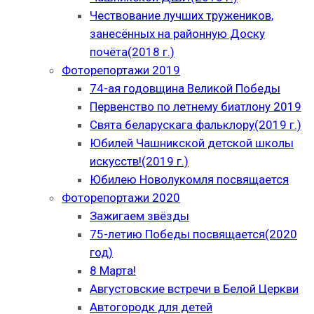
Чествование лучших тружеников,
занесённых на районную Доску
почёта(2018 г.)
Фоторепортажи 2019
74-ая годовщина Великой Победы
Первенство по летнему биатлону 2019
Свята беларускага фальклору(2019 г.)
Юбилей Чашникской детской школы
искусств!(2019 г.)
Юбилею Новолукомля посвящается
Фоторепортажи 2020
Зажигаем звёзды
75-летию Победы посвящается(2020
год)
8 Марта!
Августовские встречи в Белой Церкви
Автогородк для детей