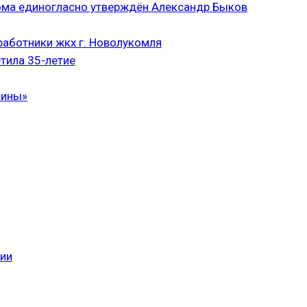
ома единогласно утверждён Александр Быков
аботники жкх г. Новолукомля
тила 35-летие
чины»
сии