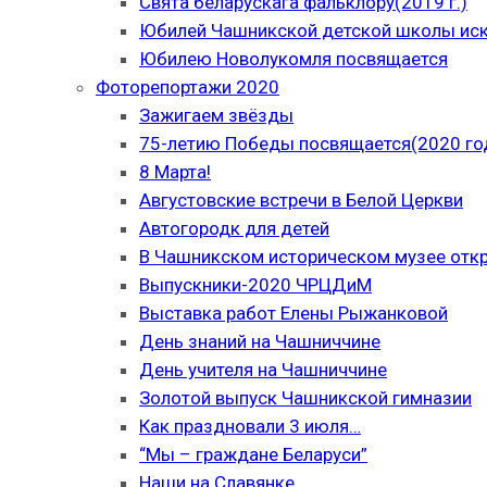
Свята беларускага фальклору(2019 г.)
Юбилей Чашникской детской школы иску
Юбилею Новолукомля посвящается
Фоторепортажи 2020
Зажигаем звёзды
75-летию Победы посвящается(2020 го
8 Марта!
Августовские встречи в Белой Церкви
Автогородк для детей
В Чашникском историческом музее отк
Выпускники-2020 ЧРЦДиМ
Выставка работ Елены Рыжанковой
День знаний на Чашниччине
День учителя на Чашниччине
Золотой выпуск Чашникской гимназии
Как праздновали 3 июля…
“Мы – граждане Беларуси”
Наши на Славянке