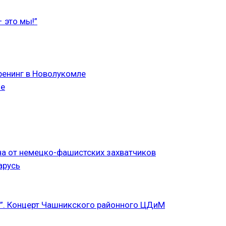
 это мы!”
ренинг в Новолукомле
ле
а от немецко-фашистских захватчиков
арусь
”. Концерт Чашникского районного ЦДиМ