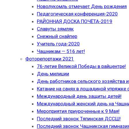
Новолукомль отмечает День рождения
Педагогическая конференция-2020
РАЙОННАЯ ДОСКА ПОЧЁТА-2019
Славуты зямляк
Снежный снайпер
Учитель года-2020
Чашникам — 516 лет!
Фоторепортажи 2021
76-летие Великой Победы в райцентре!
День милиции
День работников сельского хозяйства
Катание на санях в лошадиной упряжке 
Международный день защиты детей!
Международный женский день на Чашн
Мероприятия приуроченные к 9 Мая!
Последний звонок Тяпинская ДССШ!
Последний звонок Чашникская гимназия