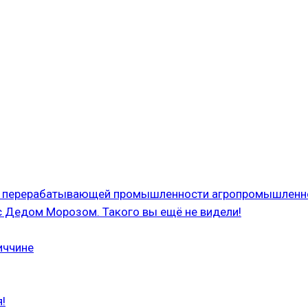
 и перерабатывающей промышленности агропромышленн
с Дедом Морозом. Такого вы ещё не видели!
иччине
!