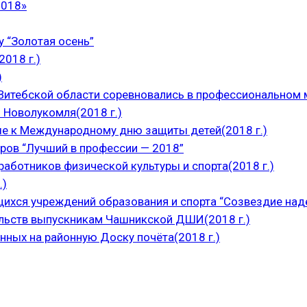
2018»
 “Золотая осень”
018 г.)
)
итебской области соревновались в профессиональном м
 Новолукомля(2018 г.)
е к Международному дню защиты детей(2018 г.)
ров “Лучший в профессии — 2018”
аботников физической культуры и спорта(2018 г.)
.)
щихся учреждений образования и спорта “Созвездие над
ельств выпускникам Чашникской ДШИ(2018 г.)
нных на районную Доску почёта(2018 г.)