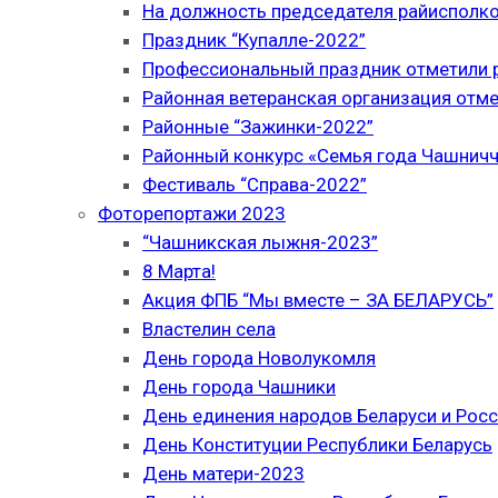
На должность председателя райисполк
Праздник “Купалле-2022”
Профессиональный праздник отметили р
Районная ветеранская организация отме
Районные “Зажинки-2022”
Районный конкурс «Семья года Чашнич
Фестиваль “Справа-2022”
Фоторепортажи 2023
“Чашникская лыжня-2023”
8 Марта!
Акция ФПБ “Мы вместе – ЗА БЕЛАРУСЬ”
Властелин села
День города Новолукомля
День города Чашники
День единения народов Беларуси и Рос
День Конституции Республики Беларусь
День матери-2023