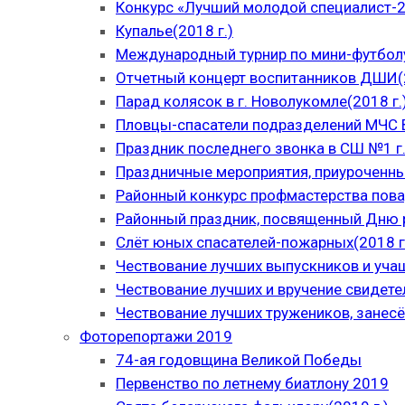
Конкурс «Лучший молодой специалист-
Купалье(2018 г.)
Международный турнир по мини-футболу
Отчетный концерт воспитанников ДШИ(2
Парад колясок в г. Новолукомле(2018 г.
Пловцы-спасатели подразделений МЧС В
Праздник последнего звонка в СШ №1 г.
Праздничные мероприятия, приуроченны
Районный конкурс профмастерства пова
Районный праздник, посвященный Дню р
Слёт юных спасателей-пожарных(2018 г
Чествование лучших выпускников и уча
Чествование лучших и вручение свидет
Чествование лучших тружеников, занесё
Фоторепортажи 2019
74-ая годовщина Великой Победы
Первенство по летнему биатлону 2019