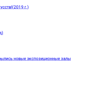
сств!(2019 г.)
д)
рылись новые экспозиционные залы