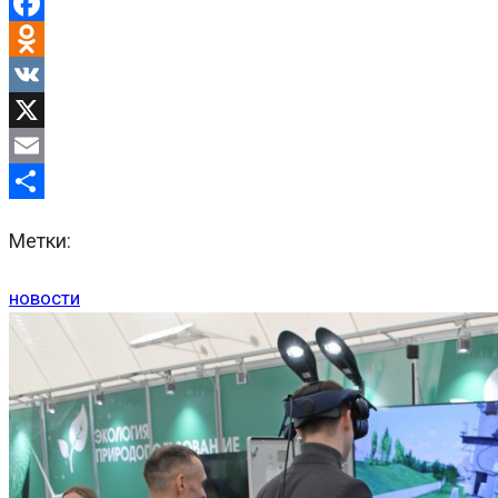
Telegram
Facebook
Odnoklassniki
VK
X
Email
Отправить
Метки:
новости