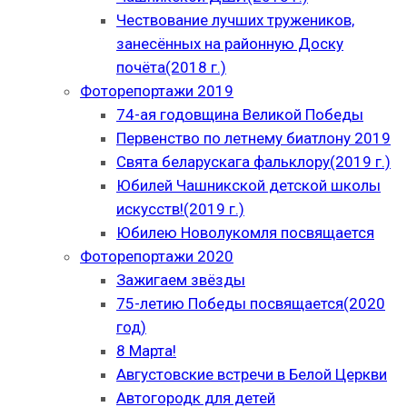
Чествование лучших тружеников,
занесённых на районную Доску
почёта(2018 г.)
Фоторепортажи 2019
74-ая годовщина Великой Победы
Первенство по летнему биатлону 2019
Свята беларускага фальклору(2019 г.)
Юбилей Чашникской детской школы
искусств!(2019 г.)
Юбилею Новолукомля посвящается
Фоторепортажи 2020
Зажигаем звёзды
75-летию Победы посвящается(2020
год)
8 Марта!
Августовские встречи в Белой Церкви
Автогородк для детей