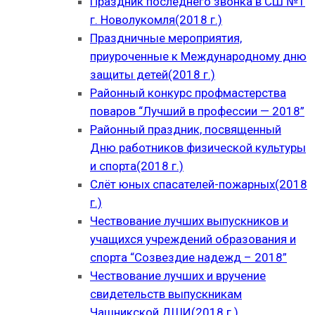
Праздник последнего звонка в СШ №1
г. Новолукомля(2018 г.)
Праздничные мероприятия,
приуроченные к Международному дню
защиты детей(2018 г.)
Районный конкурс профмастерства
поваров “Лучший в профессии — 2018”
Районный праздник, посвященный
Дню работников физической культуры
и спорта(2018 г.)
Слёт юных спасателей-пожарных(2018
г.)
Чествование лучших выпускников и
учащихся учреждений образования и
спорта “Созвездие надежд – 2018”
Чествование лучших и вручение
свидетельств выпускникам
Чашникской ДШИ(2018 г.)