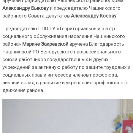
вручили председателю Чаш­никского райисполкома
Александру Быкову
и председателю Чашникского
районного Совета депутатов
Александру Косову
.
Председателю ППО ГУ «Территориальный центр
социального обслуживания населения Чашникского
района»
Марине Закревской
вручена Благодарность
Чашникской РО Бело­русского профессионального
союза работников государственных и других
учреждений за актив­ную работу по защите трудовых и
социальных прав и интересов членов профсоюза,
личный вклад в развитие и укрепление профсоюзного
движения района.