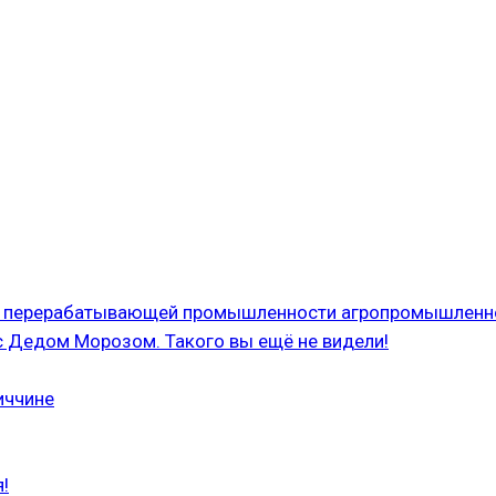
 и перерабатывающей промышленности агропромышленн
с Дедом Морозом. Такого вы ещё не видели!
иччине
!