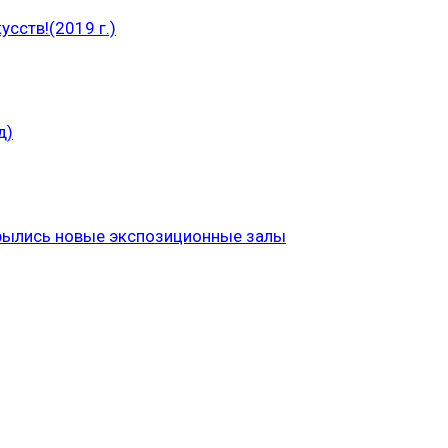
сств!(2019 г.)
д)
рылись новые экспозиционные залы