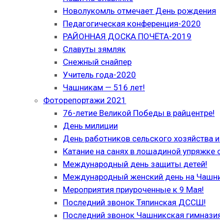
Новолукомль отмечает День рождения
Педагогическая конференция-2020
РАЙОННАЯ ДОСКА ПОЧЁТА-2019
Славуты зямляк
Снежный снайпер
Учитель года-2020
Чашникам — 516 лет!
Фоторепортажи 2021
76-летие Великой Победы в райцентре!
День милиции
День работников сельского хозяйства
Катание на санях в лошадиной упряжке 
Международный день защиты детей!
Международный женский день на Чашн
Мероприятия приуроченные к 9 Мая!
Последний звонок Тяпинская ДССШ!
Последний звонок Чашникская гимназия