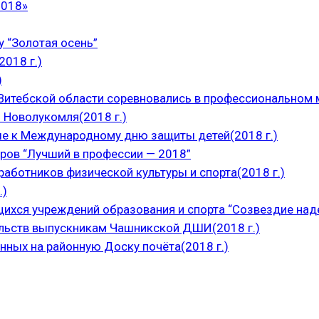
2018»
 “Золотая осень”
018 г.)
)
итебской области соревновались в профессиональном м
 Новолукомля(2018 г.)
е к Международному дню защиты детей(2018 г.)
ров “Лучший в профессии — 2018”
аботников физической культуры и спорта(2018 г.)
.)
щихся учреждений образования и спорта “Созвездие над
ельств выпускникам Чашникской ДШИ(2018 г.)
нных на районную Доску почёта(2018 г.)