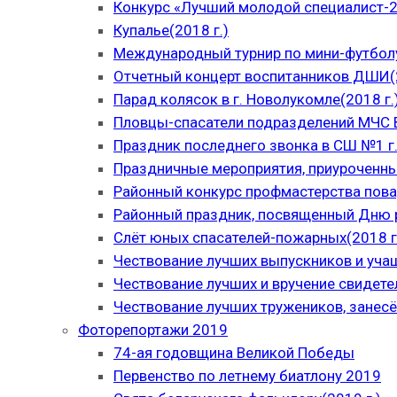
Конкурс «Лучший молодой специалист-
Купалье(2018 г.)
Международный турнир по мини-футболу
Отчетный концерт воспитанников ДШИ(2
Парад колясок в г. Новолукомле(2018 г.
Пловцы-спасатели подразделений МЧС В
Праздник последнего звонка в СШ №1 г.
Праздничные мероприятия, приуроченны
Районный конкурс профмастерства пова
Районный праздник, посвященный Дню р
Слёт юных спасателей-пожарных(2018 г
Чествование лучших выпускников и уча
Чествование лучших и вручение свидет
Чествование лучших тружеников, занесё
Фоторепортажи 2019
74-ая годовщина Великой Победы
Первенство по летнему биатлону 2019