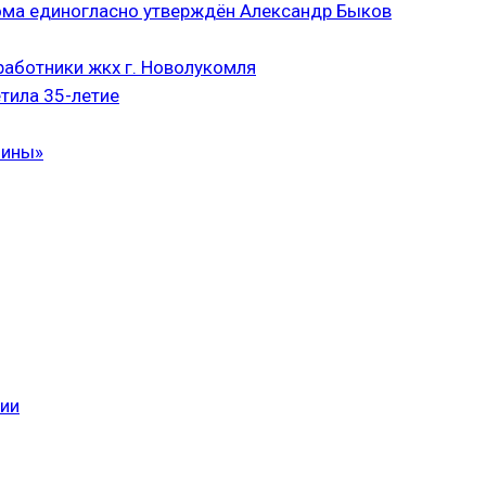
ома единогласно утверждён Александр Быков
аботники жкх г. Новолукомля
тила 35-летие
чины»
сии