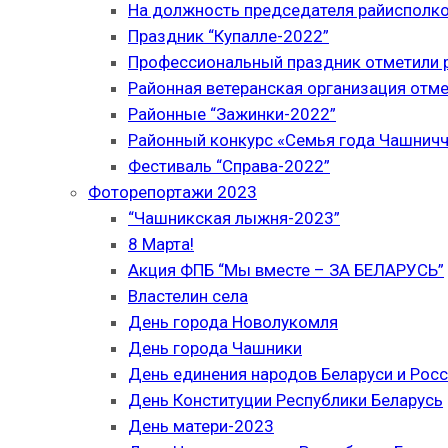
На должность председателя райисполк
Праздник “Купалле-2022”
Профессиональный праздник отметили р
Районная ветеранская организация отме
Районные “Зажинки-2022”
Районный конкурс «Семья года Чашнич
Фестиваль “Справа-2022”
Фоторепортажи 2023
“Чашникская лыжня-2023”
8 Марта!
Акция ФПБ “Мы вместе – ЗА БЕЛАРУСЬ”
Властелин села
День города Новолукомля
День города Чашники
День единения народов Беларуси и Рос
День Конституции Республики Беларусь
День матери-2023