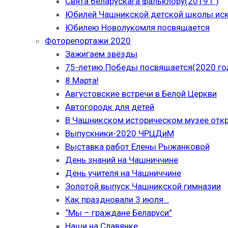
Свята беларускага фальклору(2019 г.)
Юбилей Чашникской детской школы иску
Юбилею Новолукомля посвящается
Фоторепортажи 2020
Зажигаем звёзды
75-летию Победы посвящается(2020 го
8 Марта!
Августовские встречи в Белой Церкви
Автогородк для детей
В Чашникском историческом музее отк
Выпускники-2020 ЧРЦДиМ
Выставка работ Елены Рыжанковой
День знаний на Чашниччине
День учителя на Чашниччине
Золотой выпуск Чашникской гимназии
Как праздновали 3 июля…
“Мы – граждане Беларуси”
Наши на Славянке