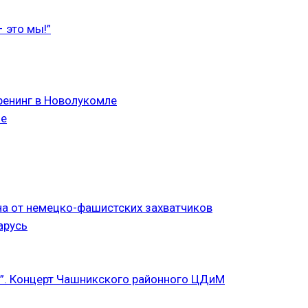
 это мы!”
ренинг в Новолукомле
ле
а от немецко-фашистских захватчиков
арусь
”. Концерт Чашникского районного ЦДиМ