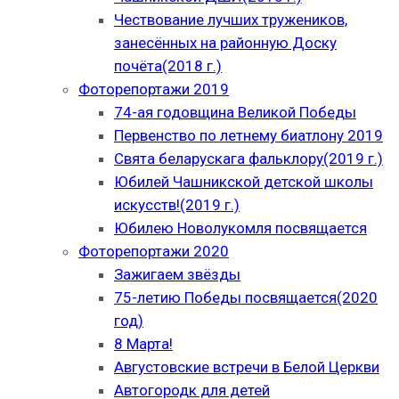
Чествование лучших тружеников,
занесённых на районную Доску
почёта(2018 г.)
Фоторепортажи 2019
74-ая годовщина Великой Победы
Первенство по летнему биатлону 2019
Свята беларускага фальклору(2019 г.)
Юбилей Чашникской детской школы
искусств!(2019 г.)
Юбилею Новолукомля посвящается
Фоторепортажи 2020
Зажигаем звёзды
75-летию Победы посвящается(2020
год)
8 Марта!
Августовские встречи в Белой Церкви
Автогородк для детей