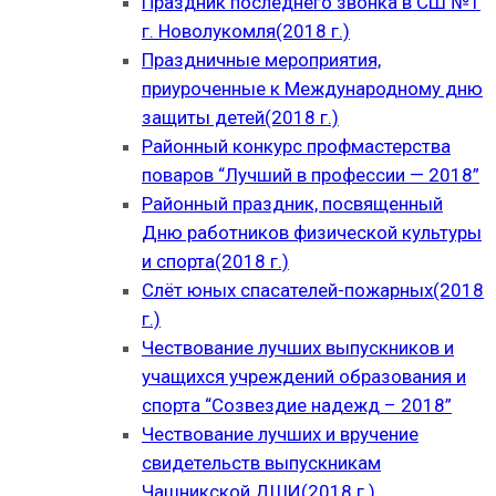
Праздник последнего звонка в СШ №1
г. Новолукомля(2018 г.)
Праздничные мероприятия,
приуроченные к Международному дню
защиты детей(2018 г.)
Районный конкурс профмастерства
поваров “Лучший в профессии — 2018”
Районный праздник, посвященный
Дню работников физической культуры
и спорта(2018 г.)
Слёт юных спасателей-пожарных(2018
г.)
Чествование лучших выпускников и
учащихся учреждений образования и
спорта “Созвездие надежд – 2018”
Чествование лучших и вручение
свидетельств выпускникам
Чашникской ДШИ(2018 г.)