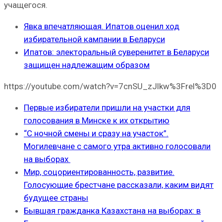
учащегося.
Явка впечатляющая. Ипатов оценил ход
избирательной кампании в Беларуси
Ипатов: электоральный суверенитет в Беларуси
защищен надлежащим образом
https://youtube.com/watch?v=7cnSU_zJlkw%3Frel%3D0
Первые избиратели пришли на участки для
голосования в Минске к их открытию
“С ночной смены и сразу на участок”.
Могилевчане с самого утра активно голосовали
на выборах
Мир, соцориентированность, развитие.
Голосующие брестчане рассказали, каким видят
будущее страны
Бывшая гражданка Казахстана на выборах: в