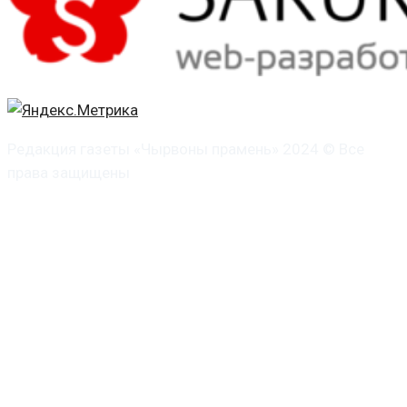
Редакция газеты «Чырвоны прамень» 2024 © Все
права защищены