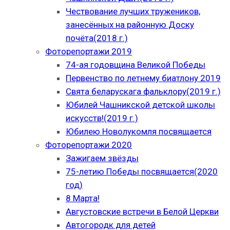
Чествование лучших тружеников,
занесённых на районную Доску
почёта(2018 г.)
Фоторепортажи 2019
74-ая годовщина Великой Победы
Первенство по летнему биатлону 2019
Свята беларускага фальклору(2019 г.)
Юбилей Чашникской детской школы
искусств!(2019 г.)
Юбилею Новолукомля посвящается
Фоторепортажи 2020
Зажигаем звёзды
75-летию Победы посвящается(2020
год)
8 Марта!
Августовские встречи в Белой Церкви
Автогородк для детей