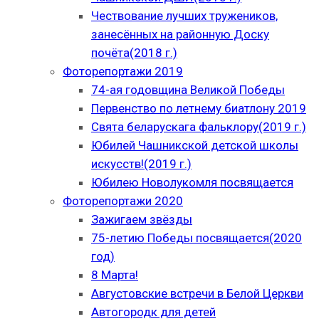
Чествование лучших тружеников,
занесённых на районную Доску
почёта(2018 г.)
Фоторепортажи 2019
74-ая годовщина Великой Победы
Первенство по летнему биатлону 2019
Свята беларускага фальклору(2019 г.)
Юбилей Чашникской детской школы
искусств!(2019 г.)
Юбилею Новолукомля посвящается
Фоторепортажи 2020
Зажигаем звёзды
75-летию Победы посвящается(2020
год)
8 Марта!
Августовские встречи в Белой Церкви
Автогородк для детей