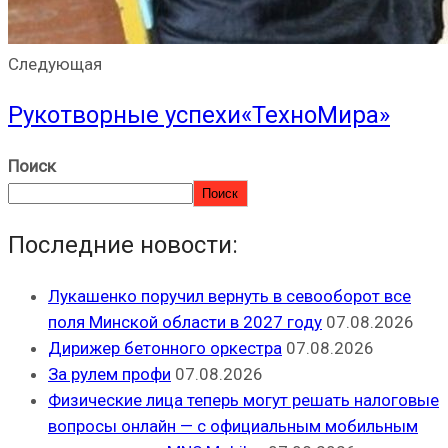
Следующая
Рукотворные успехи«ТехноМира»
Поиск
Поиск
Последние новости:
Лукашенко поручил вернуть в севооборот все
поля Минской области в 2027 году
07.08.2026
Дирижер бетонного оркестра
07.08.2026
За рулем профи
07.08.2026
Физические лица теперь могут решать налоговые
вопросы онлайн — с официальным мобильным