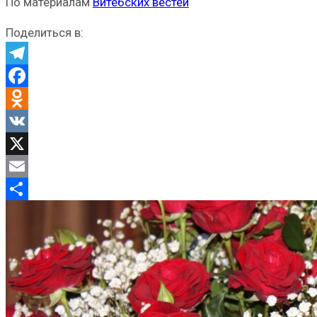
По материалам
Витебских вестей
Поделиться в:
Telegram
Facebook
Odnoklassniki
VK
X
Email
Отправить