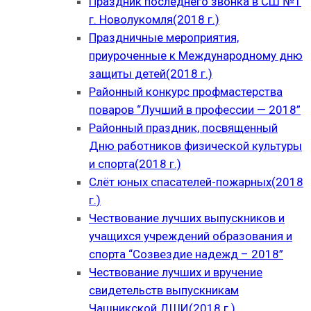
Праздник последнего звонка в СШ №1
г. Новолукомля(2018 г.)
Праздничные мероприятия,
приуроченные к Международному дню
защиты детей(2018 г.)
Районный конкурс профмастерства
поваров “Лучший в профессии — 2018”
Районный праздник, посвященный
Дню работников физической культуры
и спорта(2018 г.)
Слёт юных спасателей-пожарных(2018
г.)
Чествование лучших выпускников и
учащихся учреждений образования и
спорта “Созвездие надежд – 2018”
Чествование лучших и вручение
свидетельств выпускникам
Чашникской ДШИ(2018 г.)