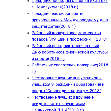
Праздник последнего звонка в СШ №1
г. Новолукомля(2018 г.)
Праздничные мероприятия,
приуроченные к Международному дню
защиты детей(2018 г.)
Районный конкурс профмастерства
поваров “Лучший в профессии — 2018”
Районный праздник, посвященный
Дню работников физической культуры
и спорта(2018 г.)
Слёт юных спасателей-пожарных(2018
г.)
Чествование лучших выпускников и
учащихся учреждений образования и
спорта “Созвездие надежд – 2018”
Чествование лучших и вручение
свидетельств выпускникам
Чашникской ДШИ(2018 г.)