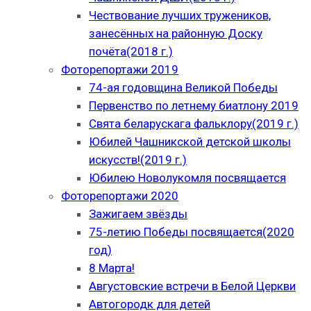
Чествование лучших тружеников,
занесённых на районную Доску
почёта(2018 г.)
Фоторепортажи 2019
74-ая годовщина Великой Победы
Первенство по летнему биатлону 2019
Свята беларускага фальклору(2019 г.)
Юбилей Чашникской детской школы
искусств!(2019 г.)
Юбилею Новолукомля посвящается
Фоторепортажи 2020
Зажигаем звёзды
75-летию Победы посвящается(2020
год)
8 Марта!
Августовские встречи в Белой Церкви
Автогородк для детей