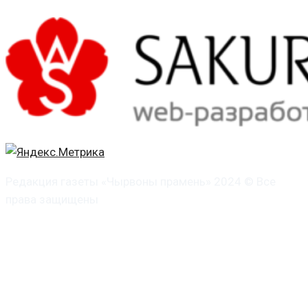
Редакция газеты «Чырвоны прамень» 2024 © Все
права защищены