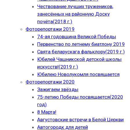
Чествование лучших тружеников,
занесённых на районную Доску
почёта(2018 г.)
Фоторепортажи 2019
74-ая годовщина Великой Победы
Первенство по летнему биатлону 2019
Свята беларускага фальклору(2019 г.)
Юбилей Чашникской детской школы
искусств!(2019 г.)
Юбилею Новолукомля посвящается
Фоторепортажи 2020
Зажигаем звёзды
75-летию Победы посвящается(2020
год)
8 Марта!
Августовские встречи в Белой Церкви
Автогородк для детей