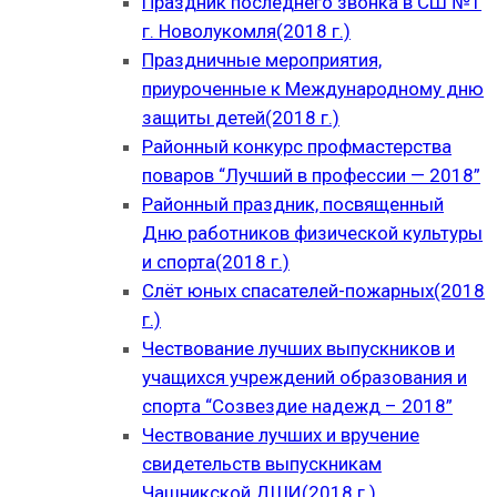
Праздник последнего звонка в СШ №1
г. Новолукомля(2018 г.)
Праздничные мероприятия,
приуроченные к Международному дню
защиты детей(2018 г.)
Районный конкурс профмастерства
поваров “Лучший в профессии — 2018”
Районный праздник, посвященный
Дню работников физической культуры
и спорта(2018 г.)
Слёт юных спасателей-пожарных(2018
г.)
Чествование лучших выпускников и
учащихся учреждений образования и
спорта “Созвездие надежд – 2018”
Чествование лучших и вручение
свидетельств выпускникам
Чашникской ДШИ(2018 г.)