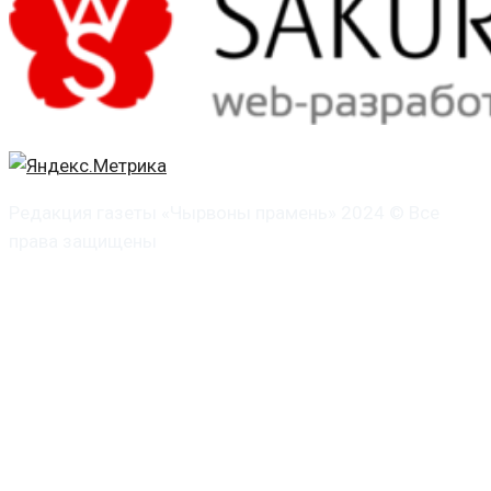
Редакция газеты «Чырвоны прамень» 2024 © Все
права защищены