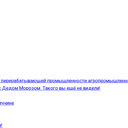
 и перерабатывающей промышленности агропромышленн
с Дедом Морозом. Такого вы ещё не видели!
иччине
!