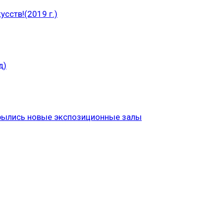
сств!(2019 г.)
д)
рылись новые экспозиционные залы