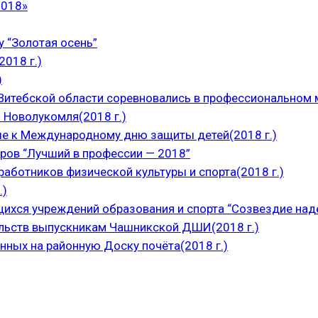
2018»
 “Золотая осень”
018 г.)
)
итебской области соревновались в профессиональном м
 Новолукомля(2018 г.)
е к Международному дню защиты детей(2018 г.)
ров “Лучший в профессии — 2018”
аботников физической культуры и спорта(2018 г.)
.)
щихся учреждений образования и спорта “Созвездие над
ельств выпускникам Чашникской ДШИ(2018 г.)
нных на районную Доску почёта(2018 г.)