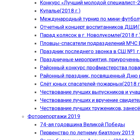
Конкурс «Лучший молодой специалист-
Купалье(2018 г.)
Международный турнир по мини-футболу
Отчетный концерт воспитанников ДШИ(2
Парад колясок в г. Новолукомле(2018 г.
Пловцы-спасатели подразделений МЧС В
Праздник последнего звонка в СШ №1 г.
Праздничные мероприятия, приуроченны
Районный конкурс профмастерства пова
Районный праздник, посвященный Дню р
Слёт юных спасателей-пожарных(2018 г
Чествование лучших выпускников и уча
Чествование лучших и вручение свидет
Чествование лучших тружеников, занесё
Фоторепортажи 2019
74-ая годовщина Великой Победы
Первенство по летнему биатлону 2019