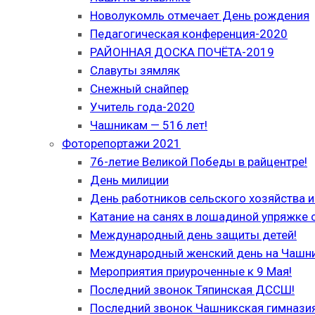
Новолукомль отмечает День рождения
Педагогическая конференция-2020
РАЙОННАЯ ДОСКА ПОЧЁТА-2019
Славуты зямляк
Снежный снайпер
Учитель года-2020
Чашникам — 516 лет!
Фоторепортажи 2021
76-летие Великой Победы в райцентре!
День милиции
День работников сельского хозяйства
Катание на санях в лошадиной упряжке 
Международный день защиты детей!
Международный женский день на Чашн
Мероприятия приуроченные к 9 Мая!
Последний звонок Тяпинская ДССШ!
Последний звонок Чашникская гимназия