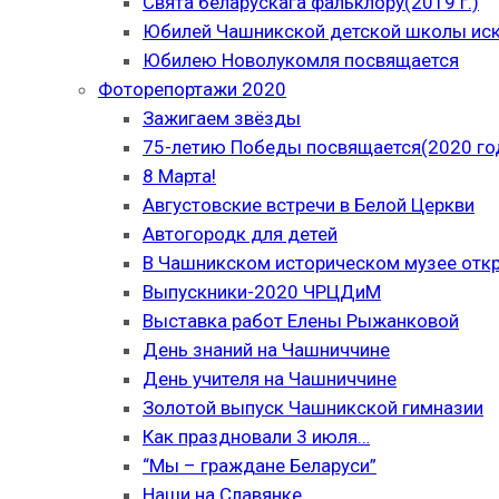
Свята беларускага фальклору(2019 г.)
Юбилей Чашникской детской школы иску
Юбилею Новолукомля посвящается
Фоторепортажи 2020
Зажигаем звёзды
75-летию Победы посвящается(2020 го
8 Марта!
Августовские встречи в Белой Церкви
Автогородк для детей
В Чашникском историческом музее отк
Выпускники-2020 ЧРЦДиМ
Выставка работ Елены Рыжанковой
День знаний на Чашниччине
День учителя на Чашниччине
Золотой выпуск Чашникской гимназии
Как праздновали 3 июля…
“Мы – граждане Беларуси”
Наши на Славянке