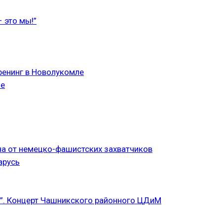
 это мы!”
ренинг в Новолукомле
ле
а от немецко-фашистских захватчиков
арусь
”. Концерт Чашникского районного ЦДиМ