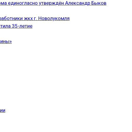
ома единогласно утверждён Александр Быков
аботники жкх г. Новолукомля
тила 35-летие
чины»
сии