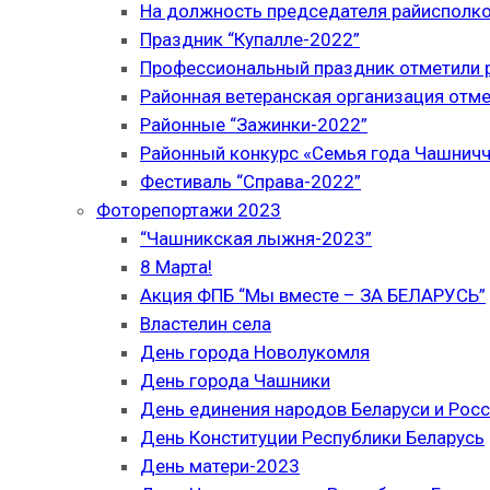
На должность председателя райисполк
Праздник “Купалле-2022”
Профессиональный праздник отметили р
Районная ветеранская организация отме
Районные “Зажинки-2022”
Районный конкурс «Семья года Чашнич
Фестиваль “Справа-2022”
Фоторепортажи 2023
“Чашникская лыжня-2023”
8 Марта!
Акция ФПБ “Мы вместе – ЗА БЕЛАРУСЬ”
Властелин села
День города Новолукомля
День города Чашники
День единения народов Беларуси и Рос
День Конституции Республики Беларусь
День матери-2023