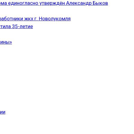
ома единогласно утверждён Александр Быков
аботники жкх г. Новолукомля
тила 35-летие
чины»
сии