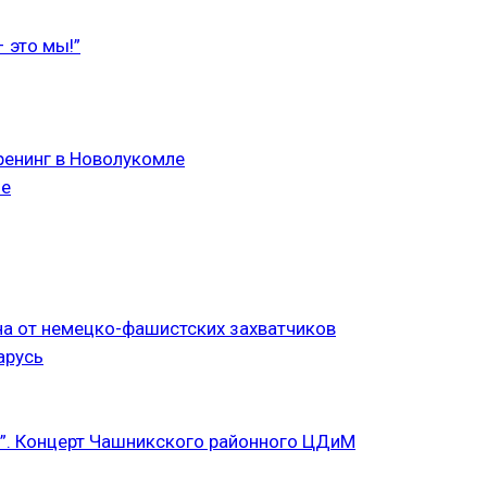
 это мы!”
ренинг в Новолукомле
ле
а от немецко-фашистских захватчиков
арусь
”. Концерт Чашникского районного ЦДиМ