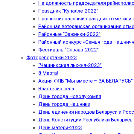
На должность председателя райисполк
Праздник “Купалле-2022”
Профессиональный праздник отметили р
Районная ветеранская организация отме
Районные “Зажинки-2022”
Районный конкурс «Семья года Чашнич
Фестиваль “Справа-2022”
Фоторепортажи 2023
“Чашникская лыжня-2023”
8 Марта!
Акция ФПБ “Мы вместе – ЗА БЕЛАРУСЬ”
Властелин села
День города Новолукомля
День города Чашники
День единения народов Беларуси и Рос
День Конституции Республики Беларусь
День матери-2023