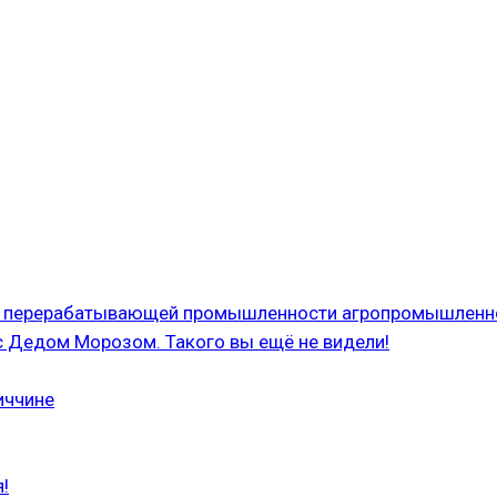
 и перерабатывающей промышленности агропромышленн
с Дедом Морозом. Такого вы ещё не видели!
иччине
!