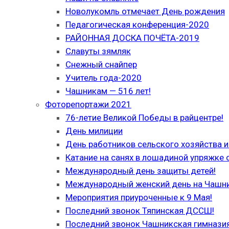
Новолукомль отмечает День рождения
Педагогическая конференция-2020
РАЙОННАЯ ДОСКА ПОЧЁТА-2019
Славуты зямляк
Снежный снайпер
Учитель года-2020
Чашникам — 516 лет!
Фоторепортажи 2021
76-летие Великой Победы в райцентре!
День милиции
День работников сельского хозяйства
Катание на санях в лошадиной упряжке 
Международный день защиты детей!
Международный женский день на Чашн
Мероприятия приуроченные к 9 Мая!
Последний звонок Тяпинская ДССШ!
Последний звонок Чашникская гимназия