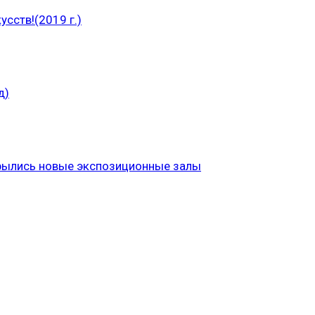
сств!(2019 г.)
д)
рылись новые экспозиционные залы