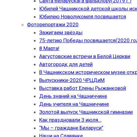
Свята беларускага фальклору(2019 г.)
Юбилей Чашникской детской школы иску
Юбилею Новолукомля посвящается
Фоторепортажи 2020
Зажигаем звёзды
75-летию Победы посвящается(2020 го
8 Марта!
Августовские встречи в Белой Церкви
Автогородк для детей
В Чашникском историческом музее отк
Выпускники-2020 ЧРЦДиМ
Выставка работ Елены Рыжанковой
День знаний на Чашниччине
День учителя на Чашниччине
Золотой выпуск Чашникской гимназии
Как праздновали 3 июля…
“Мы – граждане Беларуси”
Наши на Славянке