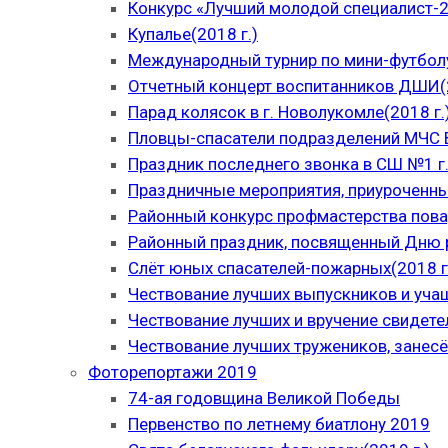
Конкурс «Лучший молодой специалист-
Купалье(2018 г.)
Международный турнир по мини-футболу
Отчетный концерт воспитанников ДШИ(2
Парад колясок в г. Новолукомле(2018 г.
Пловцы-спасатели подразделений МЧС В
Праздник последнего звонка в СШ №1 г.
Праздничные мероприятия, приуроченны
Районный конкурс профмастерства пова
Районный праздник, посвященный Дню р
Слёт юных спасателей-пожарных(2018 г
Чествование лучших выпускников и уча
Чествование лучших и вручение свидет
Чествование лучших тружеников, занесё
Фоторепортажи 2019
74-ая годовщина Великой Победы
Первенство по летнему биатлону 2019