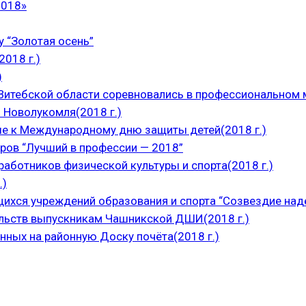
2018»
 “Золотая осень”
018 г.)
)
итебской области соревновались в профессиональном м
 Новолукомля(2018 г.)
е к Международному дню защиты детей(2018 г.)
ров “Лучший в профессии — 2018”
аботников физической культуры и спорта(2018 г.)
.)
щихся учреждений образования и спорта “Созвездие над
ельств выпускникам Чашникской ДШИ(2018 г.)
нных на районную Доску почёта(2018 г.)