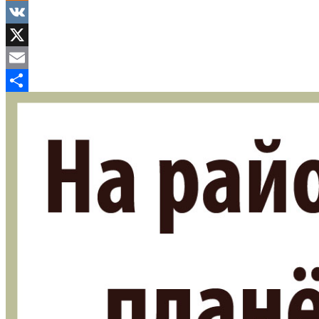
Odnoklassniki
VK
X
Email
Отправить