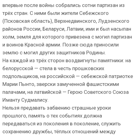
впервые после войны собрались сотни партизан из
трёх стран. С ними были жители Себежского
(Псковская область), Верхнедвинского, Лудзенского
районов России, Беларуси, Латвии, ими и был насыпан
холм, земля для которого привезена с могил партизан
и воинов Красной армии. Позже сюда приносили
землю с могил других защитников Родины.
На каждой из трёх сторон воздвигнуты памятники: на
белорусской — стела в честь прошковских
подпольщиков, на российской — себежской патриотке
Марии Пынто, зверски замученной фашистскими
палачами, на латвийской — Герою Советского Союза
Иманту Судмалису.
Нельзя предавать забвению страшные уроки
прошлого, память о тех событиях должна
передаваться из поколения в поколение, служить
сохранению дружбы, тёплых отношений между